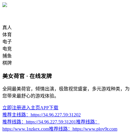
真人
体育
电子
电竞
捕鱼
棋牌
美女荷官 · 在线发牌
全网最美荷官，倾情出演，极致视觉盛宴，多元游戏种类，为
您带来最舒心的游戏体验。
立即注册
进入主页
APP下载
推荐主线路：
https://34.96.227.59:31202
推荐线路：
https://34.96.227.59:31201
推荐线路：
https://www.1nzkex.com
推荐线路：
https://www.plov9r.com