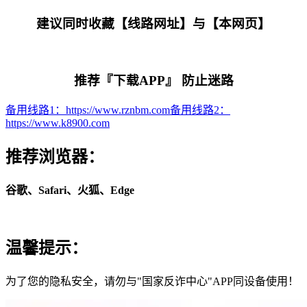
建议同时收藏【线路网址】与【本网页】
推荐『下载APP』 防止迷路
备用线路
1
：
https://www.rznbm.com
备用线路
2
：
https://www.k8900.com
推荐浏览器：
谷歌、Safari、火狐、Edge
温馨提示：
为了您的隐私安全，请勿与"国家反诈中心"APP同设备使用！