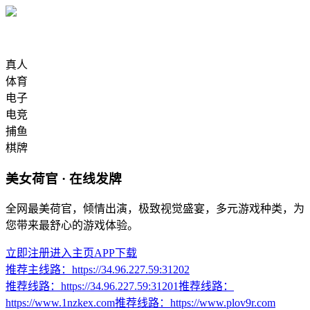
真人
体育
电子
电竞
捕鱼
棋牌
美女荷官 · 在线发牌
全网最美荷官，倾情出演，极致视觉盛宴，多元游戏种类，为
您带来最舒心的游戏体验。
立即注册
进入主页
APP下载
推荐主线路：
https://34.96.227.59:31202
推荐线路：
https://34.96.227.59:31201
推荐线路：
https://www.1nzkex.com
推荐线路：
https://www.plov9r.com